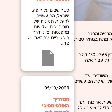
כשחושבים על חיפה,
ישראל, הם עשויים
להעלות תמונות של
חופים יפים, שקיעות
מהפנטות וציוני דרך
הרפיה והפגת
היסטוריים. עם זאת, יש
ללא מתח במחיר סביר.
צד…
היתרון הבולט ביותר של מכוני עיסוי הוא החיסכון בעלויות הכרוך בהם. בהשוואה למטפל עיסוי מסורתי, שבו תשלמו בין 65 ל -150 דולר
רות הרבה יותר זול עבור אלה
י, משוודית ועד
י יש לך. הם עשויים
05/10/2024
המדריך
 שעות ארוכות יותר
האולטימטיבי
 כדי למצוא מטפל