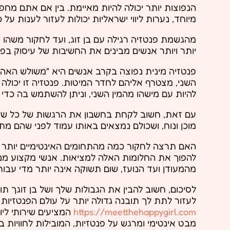
הנפוצות יותר יכולה להיות מאיימת. בין אם אתם מח
מיוחד, נערות ליווי ישראליות יכולות לעזור לענות על
מהגשמת פנטזיה רגילה עם בן זוג, ועד לחקור משהו חד
יותר ויותר אנשים מבינים את החשיבות של עיסוק בפנט
פנטזיה מינית נפוצה בקרב אנשים היא "משולש האהבה
השני, מצטרף אליהם לחדר המיטות. פנטזיה זו יכול
להיות עם מישהו מהמין השני, וניתן להשתמש בה כד
עם זאת, חשוב לקחת בחשבון את הרגשות של כל שלו
מוכן ונוח, ושכולם נמצאים באותו עמוד לפני שהם מת
האם תרצה לחקור כמה מהתחומים האינטימיים יותר בחיי
להפוך את החלומות האלה למציאות. אנשי מקצוע מנו
מהמעודן ועד הנועז, שום תשוקה אינה יותר מדי עבור נ
לסיכום, חשוב להבין את הגבולות שלך ושל בן זוגך תו
לעזור לתת לך תובנה גדולה יותר על עולם הפנטזיות 
https://meetthehappygirl.com
המציעים שירותי ליוו
מבט אינטימי ומרגש על פנטזיות, המובילות לחוויות 