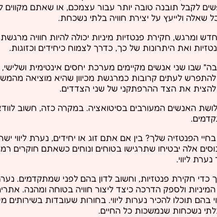
פשים לקבל תובנה טובה יותר עבור עצמכם, או שאתם מקווים ל
 כל שאלה ולייעץ על יצירת חוויה בלתי נשכחת.
ש ומרגש, חקירת פנטזיות מיניות יכולה להיות חוויה מרגשת ע
זיות ואת היתרונות של כך, כדרך לצמוח כיחידים וכזוגות.
" שבו שני אנשים מקיימים מערכת יחסים אינטימית ושלישי, 
ה להתפרש לעתים קרובות כמרגשת מכיוון שהיא מוציאה מהמש
י להצית את הצד ההרפתקני של שני הצדדים.
שת האנשים המעורבים בסיטואציה. במקרה כזה, חשוב לווד
קדמים.
 הפנטזיה שלך? בין אם אתם זוג או יחידים, נערת ליווי ישרא
סים אלה יבטיחו שתרגישו בטוחים ונוחים כשאתם חוקרים ר
ערת ליווי.
ך כדי חקירת פנטזיות, וחשוב לדון בהם לפני שמתקדמים. נערת 
המיניות ולספק הדרכה כיצד ליצור חוויה בטוחה ומהנה. אתרים
י בהם תוכלו להכיר נערות ליווי. בחורות שעובדות בשירותים מ
בלתי נשכחות שנמשכות כל החיים.