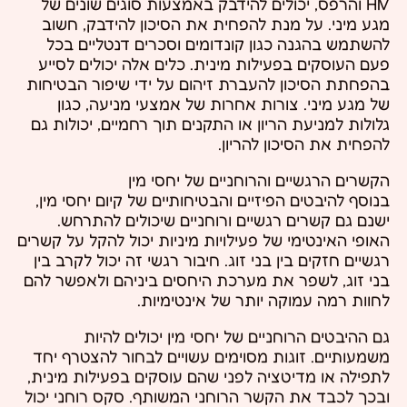
HIV והרפס, יכולים להידבק באמצעות סוגים שונים של
מגע מיני. על מנת להפחית את הסיכון להידבק, חשוב
להשתמש בהגנה כגון קונדומים וסכרים דנטליים בכל
פעם העוסקים בפעילות מינית. כלים אלה יכולים לסייע
בהפחתת הסיכון להעברת זיהום על ידי שיפור הבטיחות
של מגע מיני. צורות אחרות של אמצעי מניעה, כגון
גלולות למניעת הריון או התקנים תוך רחמיים, יכולות גם
להפחית את הסיכון להריון.
הקשרים הרגשיים והרוחניים של יחסי מין
בנוסף להיבטים הפיזיים והבטיחותיים של קיום יחסי מין,
ישנם גם קשרים רגשיים ורוחניים שיכולים להתרחש.
האופי האינטימי של פעילויות מיניות יכול להקל על קשרים
רגשיים חזקים בין בני זוג. חיבור רגשי זה יכול לקרב בין
בני זוג, לשפר את מערכת היחסים ביניהם ולאפשר להם
לחוות רמה עמוקה יותר של אינטימיות.
גם ההיבטים הרוחניים של יחסי מין יכולים להיות
משמעותיים. זוגות מסוימים עשויים לבחור להצטרף יחד
לתפילה או מדיטציה לפני שהם עוסקים בפעילות מינית,
ובכך לכבד את הקשר הרוחני המשותף. סקס רוחני יכול