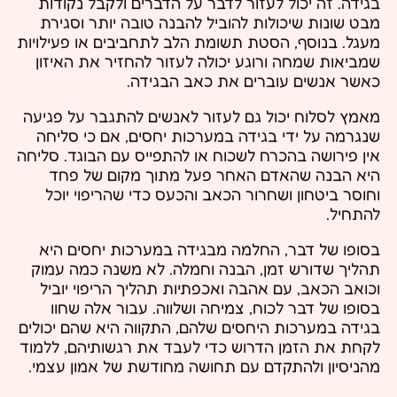
בגידה. זה יכול לעזור לדבר על הדברים ולקבל נקודות
מבט שונות שיכולות להוביל להבנה טובה יותר וסגירת
מעגל. בנוסף, הסטת תשומת הלב לתחביבים או פעילויות
שמביאות שמחה ורוגע יכולה לעזור להחזיר את האיזון
כאשר אנשים עוברים את כאב הבגידה.
מאמץ לסלוח יכול גם לעזור לאנשים להתגבר על פגיעה
שנגרמה על ידי בגידה במערכות יחסים, אם כי סליחה
אין פירושה בהכרח לשכוח או להתפייס עם הבוגד. סליחה
היא הבנה שהאדם האחר פעל מתוך מקום של פחד
וחוסר ביטחון ושחרור הכאב והכעס כדי שהריפוי יוכל
להתחיל.
בסופו של דבר, החלמה מבגידה במערכות יחסים היא
תהליך שדורש זמן, הבנה וחמלה. לא משנה כמה עמוק
וכואב הכאב, עם אהבה ואכפתיות תהליך הריפוי יוביל
בסופו של דבר לכוח, צמיחה ושלווה. עבור אלה שחוו
בגידה במערכות היחסים שלהם, התקווה היא שהם יכולים
לקחת את הזמן הדרוש כדי לעבד את רגשותיהם, ללמוד
מהניסיון ולהתקדם עם תחושה מחודשת של אמון עצמי.