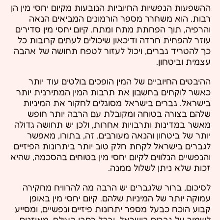
ההשפעות הנפשיות החיוביות הנובעות מקיום יחסי מין הן
רבות. הוא משחרר מספר הורמונים המביאים הנאה
והרפיה, תוך הפחתת מתח ומתח. קיום יחסי מין סדירים
עוזר להפחית חרדה ודיכאון שיכולים לעתים קרובות כל
כך להטריד גברים, ויכול לעזור לטפח תחושה של אהבה
עצמית וביטחון.
ההיבטים החיוביים של המין הופכים בולטים עוד יותר
כאשר לוקחים בחשבון את תרבות המין המתירנית יותר
בישראל. גברים בישראל מסוגלים לחקור את המיניות
שלהם בצורה בטוחה ומקובלת עם הרבה יותר חופש
מאשר במדינות ותרבויות אחרות, ולכן יש תחושה גדולה
יותר של ביטחון והנאה מעורבים. זה, בתורו, מאפשר
לגברים בישראל לקחת חלק טוב יותר ביתרונות הפיזיים
והנפשיים הנלווים לקיום יחסי מין בטוחים בהסכמה, שהיא
זכות שלא ניתן לשלול ממנה.
לסיכום, ברור שלגברים יש הרבה מה להרוויח מחקירה
עמוקה יותר של המיניות שלהם. קיום יחסי מין באופן
קבוע הוכח כבעל מספר יתרונות פיזיים ונפשיים, ומסייע
לשמור על גברים בישראל, ובכל רחבי העולם, מאוזנים