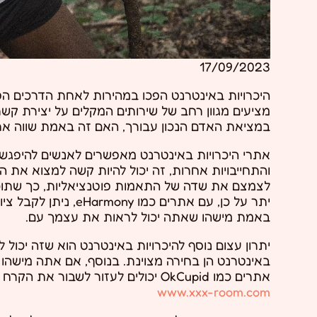
17/09/2023
היכרויות באינטרנט הפכו במהירות לאחת הדרכים הפופול
מציעים מגוון רחב של שירותים המקלים על יצירת ק
במציאת האדם הנכון עבורך, האם זה באמת שווה א
אתרי היכרויות באינטרנט מאפשרים לאנשים להיפגש 
והתחייבויות אחרות, זה יכול להיות קשה למצוא את ה
לצמצם את שדה של התאמות פוטנציאליות, כך שתוכל 
יתר על כן, עם אתרי
באמת מישהו שאתה יכול לראות את עצמך עם.
יתרון עצום נוסף להיכרויות באינטרנט הוא שזה יכול לה
באינטרנט הן בחירה מצוינת. בנוסף, אם אתה מישהו ש
אתרים כמו OkCupid יכולים לעזור לשבור את הקרח ולאפשר לך להכיר מישהו קודם, לפני הפגישה.
www.xxx-room.com