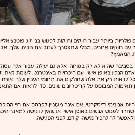
ריות ביותר עבור רווקים ורווקות לפגוש בני זוג פוטנציאליים
שר עם רווקים אחרים, מבלי שתצטרך לעזוב את הבית שלך. אב
ת המאמץ?
בסביבה שהיא לא רק בטוחה, אלא גם יעילה. עבור אלה עסוק
אדם הנכון באופן אישי. עם היכרויות באינטרנט, לעומת זאת, ז
לראות רק את אלה שחולקים את תחומי העניין שלך, אורח ח
ם כמו eHarmony, ניתן לקבל ציון תאימות המבוסס על קריטריונים שונים, כדי לראות 
יות אנונימי ודיסקרטי. אם אינך מעוניין לפרסם את חיי ההיכרו
חרד לפגוש אנשים באופן אישי, או שאין לו גישה למאגר היכרוי