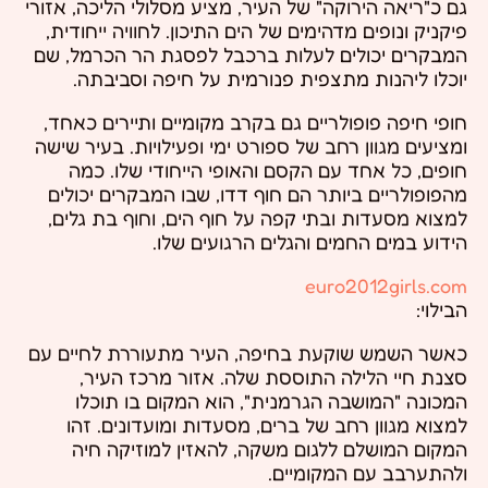
גם כ"ריאה הירוקה" של העיר, מציע מסלולי הליכה, אזורי
פיקניק ונופים מדהימים של הים התיכון. לחוויה ייחודית,
המבקרים יכולים לעלות ברכבל לפסגת הר הכרמל, שם
יוכלו ליהנות מתצפית פנורמית על חיפה וסביבתה.
חופי חיפה פופולריים גם בקרב מקומיים ותיירים כאחד,
ומציעים מגוון רחב של ספורט ימי ופעילויות. בעיר שישה
חופים, כל אחד עם הקסם והאופי הייחודי שלו. כמה
מהפופולריים ביותר הם חוף דדו, שבו המבקרים יכולים
למצוא מסעדות ובתי קפה על חוף הים, וחוף בת גלים,
הידוע במים החמים והגלים הרגועים שלו.
euro2012girls.com
הבילוי:
כאשר השמש שוקעת בחיפה, העיר מתעוררת לחיים עם
סצנת חיי הלילה התוססת שלה. אזור מרכז העיר,
המכונה "המושבה הגרמנית", הוא המקום בו תוכלו
למצוא מגוון רחב של ברים, מסעדות ומועדונים. זהו
המקום המושלם ללגום משקה, להאזין למוזיקה חיה
ולהתערבב עם המקומיים.