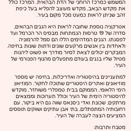
המשמש כמרכז הרוחני של הדת הבהאית. המרכז כולל
את מקדש הבאב, מקדש מעוצב להפליא בעל כיפת
זהב שניתן לראות כמעט מכל מקום בעיר.
אטרקציה נוספת שחובה לראות היא הגנים הבהאים,
סדרה של 19 טרסות הנמתחות מבסיס הר הכרמל ועד
לפסגתו. הגנים המדהימים הללו הם סמל להרמוניה
ולאחדות בין אנשים מרקעים שונים ודתות שונות בחיפה.
המבקרים יכולים לצאת לסיור מודרך או פשוט ליהנות
מטיול שליו בגנים בעודם מתפעלים מהנוף הפנורמי של
העיר.
למתעניינים בהיסטוריה ואדריכלות, בחיפה יש מספר
מוזיאונים ואתרים היסטוריים שתוכלו לחקור. המוזיאון
הימי הלאומי, הממוקם בבית טמפלרי משוחזר, מוקדש
להיסטוריה הימית של העיר וכולל תערוכות וממצאים
מרתקים. שכונת ואדי ניסנאס שווה גם היא ביקור, עם
רחובותיה המתפתלים, בתי אבן עתיקים ושווקים תוססים
המציעים הצצה לעברה של העיר.
מטבח ותרבות: