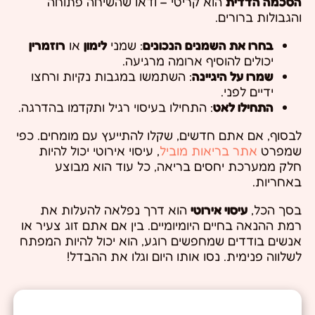
הסכמה הדדית
הוא קריטי – ודאו שהשיחה פתוחה
והגבולות ברורים.
בחרו את השמנים הנכונים
: שמני
לימון
או
רוזמרין
יכולים להוסיף ארומה מרגיעה.
שמרו על היגיינה
: השתמשו במגבות נקיות ורחצו
ידיים לפני.
התחילו לאט
: התחילו בעיסוי רגיל ותקדמו בהדרגה.
לבסוף, אם אתם חדשים, שקלו להתייעץ עם מומחים. כפי
שמפרט
אתר בריאות מוביל
, עיסוי אירוטי יכול להיות
חלק ממערכת יחסים בריאה, כל עוד הוא מבוצע
באחריות.
בסך הכל,
עיסוי אירוטי
הוא דרך נפלאה להעלות את
רמת ההנאה בחיים היומיומיים. בין אם אתם זוג צעיר או
אנשים בודדים שמחפשים רוגע, הוא יכול להיות המפתח
לשלווה פנימית. נסו אותו היום וגלו את ההבדל!