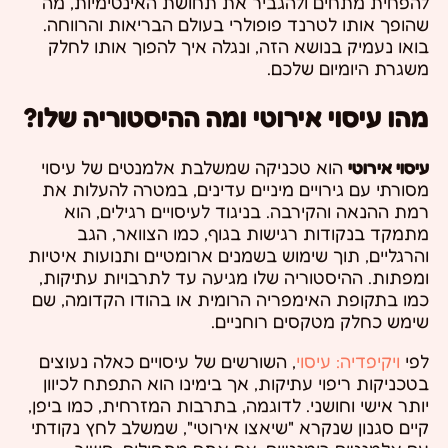
להפחית מתחים ולהגביר את תחושת האינטימיות, מה
שהופך אותו לטרנד פופולרי בעולם הבריאות והרווחה.
בואו נעמיק בנושא הזה, ונגלה איך להפוך אותו לחלק
משגרת היומיום שלכם.
מהו עיסוי אירוטי ומה ההיסטוריה שלו?
עיסוי אירוטי
הוא טכניקה שמשלבת אלמנטים של עיסוי
מסורתי עם גירויים מיניים עדינים, במטרה להעלות את
רמת ההנאה והקירבה. בניגוד לעיסויים רגילים, הוא
מתמקד בנקודות רגישות בגוף, כמו הצוואר, הגב
והרגליים, תוך שימוש בשמנים ארומטיים ותנועות איטיות
ומפתות. ההיסטוריה שלו מגיעה עד לתרבויות עתיקות,
כמו בתקופת האימפריה הרומית או בהודו הקדומה, שם
שימש כחלק מטקסים רוחניים.
לפי
ויקיפדיה: עיסוי
, השורשים של עיסויים כאלה נעוצים
בטכניקות ריפוי עתיקות, אך בימינו הוא התפתח לכיוון
יותר אישי וחושני. לדוגמה, בתרבות המזרחית, כמו ביפן,
קיים סגנון שנקרא "שיאצו אירוטי", שמשלב לחץ נקודתי