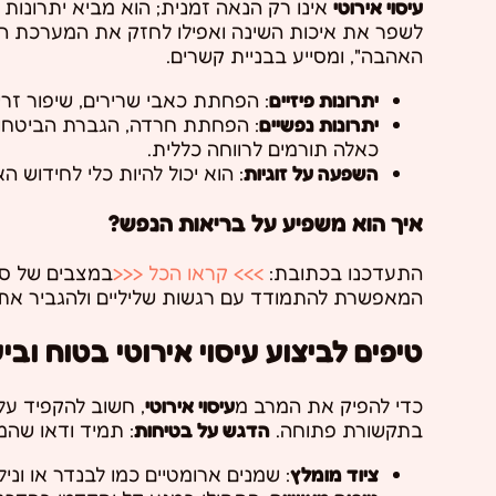
עיסוי אירוטי
אינו רק הנאה זמנית; הוא מביא יתרונות 
לשפר את איכות השינה ואפילו לחזק את המערכת הח
האהבה", ומסייע בבניית קשרים.
יתרונות פיזיים
: הפחתת כאבי שרירים, שיפור זרי
יתרונות נפשיים
: הפחתת חרדה, הגברת הביטחון
כאלה תורמים לרווחה כללית.
השפעה על זוגיות
: הוא יכול להיות כלי לחידוש הא
איך הוא משפיע על בריאות הנפש?
התעדכנו בכתובת:
>>> קראו הכל <<<
במצבים של סט
המאפשרת להתמודד עם רגשות שליליים ולהגביר את
טיפים לביצוע עיסוי אירוטי בטוח וביע
כדי להפיק את המרב מ
עיסוי אירוטי
, חשוב להקפיד על
בתקשורת פתוחה.
הדגש על בטיחות
: תמיד ודאו שה
ציוד מומלץ
: שמנים ארומטיים כמו לבנדר או וני