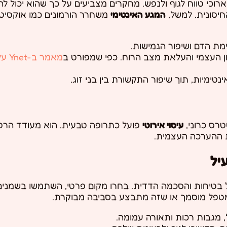
ארוכי טווח לגוף ולנפש. מחקרים מצביעים על כך שהוא יכול ל
יסונית. למשל,
המגע האינטימי
משחרר הורמונים כמו אוקסיטוצ
מת הדם ושיפור הגמישות.
 העצמי והעלאת מצב הרוח. כפי שמפורט ב
מאמר ב-Ynet על בריאות
ינטימיות, תוך שיפור התקשורת בין בני זוג.
רס כרוני,
עיסוי אירוטי
פועל כתרופה טבעית. הוא מעודד הרפי
 ההערכה העצמית.
יל
 בטיחות והסכמה הדדית. בחרו מקום פרטי, השתמשו בשמנים א
מטפל מוסמך או שזה מתבצע בסביבה מבוקרת.
ל, מגבות רכות ותאורה עמומה.