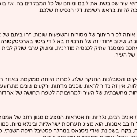
היא עיר שכובשת את ליבם ומוחם של כל המבקרים בה. אז בו
ה להיות בראש רשימת דלי הנסיעות שלכם.
 אותה לכור היתוך של מסורות והשפעות שונות. זהו ביתם של 
ניה. שילוב ייחודי זה של תרבויות בא לידי ביטוי בארכיטקטורה
אתכם ממסגד עתיק לכנסיה מודרנית, ומשוק ערבי שוקק לבית 
של העיר.
יום והסובלנות החזקה שלה. למרות היותה ממוקמת באזור רוו
וה. אין זה נדיר לראות שכנים מדתות ורקעים שונים מתרועעים
לפתיחות מחשבתית של העיר ולמחויבותה לטפח תחושה של אחדות
נים רבים, גלריות ותיאטראות המציגים מגוון רחב של אמנות ו
חובב אמנות. הוא מציג תערוכות ישראליות ובינלאומיות, כמו
, בקרו בשכונת ואדי ניסנאס במהלך פסטיבל חיפה השנתי. פ
ד, אוכל ואמנות מתרבויות ומסורות שונות.