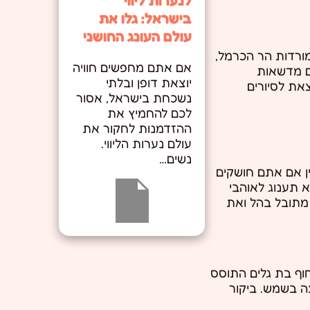
לנערות ליווי
בישראל: גלו את
עולם העונג החושני
ורדות הר הכרמל,
אם אתם מחפשים חוויה
עם מדשאות
יוצאת דופן ובלתי
את לסיורים
נשכחת בישראל, אסור
לכם להחמיץ את
ההזדמנות לחקור את
עולם נערות הליווי.
נשים…
ין אם אתם חושקים
א תענוג לאוהבי
 מתובל בהל ואת
מחוף בת גלים התוסס
צה בשמש. ביקור