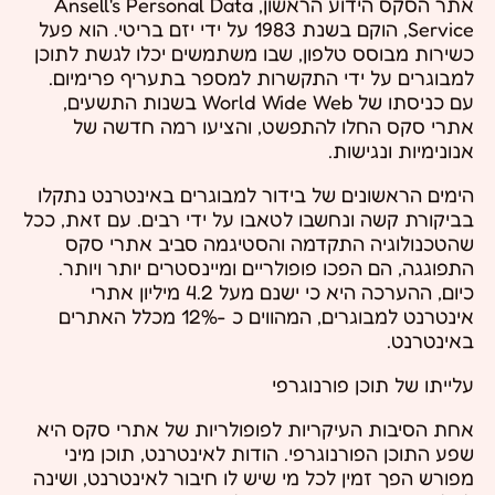
אתר הסקס הידוע הראשון, Ansell's Personal Data
Service, הוקם בשנת 1983 על ידי יזם בריטי. הוא פעל
כשירות מבוסס טלפון, שבו משתמשים יכלו לגשת לתוכן
למבוגרים על ידי התקשרות למספר בתעריף פרימיום.
עם כניסתו של World Wide Web בשנות התשעים,
אתרי סקס החלו להתפשט, והציעו רמה חדשה של
אנונימיות ונגישות.
הימים הראשונים של בידור למבוגרים באינטרנט נתקלו
בביקורת קשה ונחשבו לטאבו על ידי רבים. עם זאת, ככל
שהטכנולוגיה התקדמה והסטיגמה סביב אתרי סקס
התפוגגה, הם הפכו פופולריים ומיינסטרים יותר ויותר.
כיום, ההערכה היא כי ישנם מעל 4.2 מיליון אתרי
אינטרנט למבוגרים, המהווים כ -12% מכלל האתרים
באינטרנט.
עלייתו של תוכן פורנוגרפי
אחת הסיבות העיקריות לפופולריות של אתרי סקס היא
שפע התוכן הפורנוגרפי. הודות לאינטרנט, תוכן מיני
מפורש הפך זמין לכל מי שיש לו חיבור לאינטרנט, ושינה