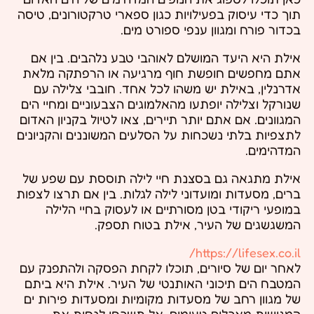
תוך כדי עיסוק בפעילויות כגון ספארי טרקטורונים, טיסה
בכדור פורח ומגוון ענפי ספורט מים.
אילת היא היעד המושלם לאוהבי טבע נלהבים. בין אם
אתם מחפשים חופשת חוף מרגיעה או הרפתקה מלאת
אדרנלין, באילת יש משהו לכל אחד. חובבי צלילה עם
שנורקל וצלילה יופתעו מהאלמוגים הצבעוניים ומחיי הים
המגוונים. אם אתם יותר תיירים, צאו לטיול בקניון האדום
לתצפיות בלתי נשכחות על הסלעים המשוננים והקניונים
המדהימים.
אילת מתגאה גם בסצנת חיי לילה תוססת עם שפע של
ברים, מסעדות ומועדוני לילה לגלות. בין אם תרצו לצפות
במופעי ריקודי בטן מסורתיים או לעסוק בחיי הלילה
המשגשגים של העיר, אילת בטוח תספק.
https://lifesex.co.il/
לאחר יום של סיורים, תוכלו לקחת הפסקה ולהתפנק עם
המטבח הים תיכוני האותנטי של העיר. אילת היא ביתם
של מגוון רחב של מסעדות מקומיות ומסעדות פירות ים